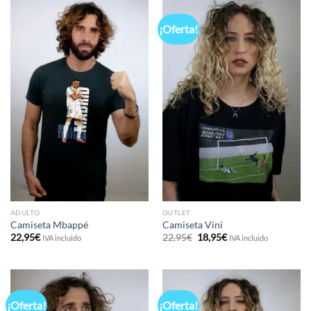
¡Oferta!
ADULTO
OUTLET
Camiseta Mbappé
Camiseta Vini
El
El
22,95
€
22,95
€
18,95
€
IVA incluido
IVA incluido
precio
precio
original
actual
era:
es:
22,95€.
18,95€.
¡Oferta!
¡Oferta!