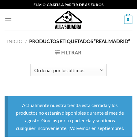
Saltar
ENVÍO GRATIS A PARTIR DE 65 EUROS
al
contenido
0
INICIO
/
PRODUCTOS ETIQUETADOS “REAL MADRID”
FILTRAR
Actualmente nuestra tienda está cerrada y los
productos no estarán disponibles durante el mes de
agosto. Gracias por tu paciencia y sentimos
cualquier inconveniente. ¡Volvemos en septiembre!.