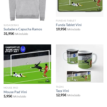
FUNDAS TABLET
Funda Tablet Vini
SUDADERAS
19,95
€
Sudadera Capucha Ramos
IVA incluido
31,95
€
IVA incluido
TAZAS
MOUSE PAD
Taza Vini
Mouse Pad Vini
12,95
€
IVA incluido
5,95
€
IVA incluido