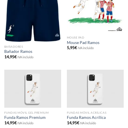
MOUSE PAD
Mouse Pad Ramos
BAÑADORES
5,95
€
IVA incluido
Bañador Ramos
14,95
€
IVA incluido
FUNDAS MÓVIL GEL PREMIUM
FUNDAS MÓVIL ACRÍLICAS
Funda Ramos Premium
Funda Ramos Acrílica
14,95
€
14,95
€
IVA incluido
IVA incluido