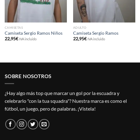
CAMISETAS
ADULTO
Camiseta Sergio Ramos Niños
Camiseta Sergio Ramos
22,95
€
22,95
€
IVA incluido
IVA incluido
SOBRE NOSOTROS
¿Hay algo más top que marcar un gol por la escuadra y
celebrarlo "con la tua squadra"? Nuestra marca es como el
fútbol, un juego, pero de palabras. ¡Vístela!