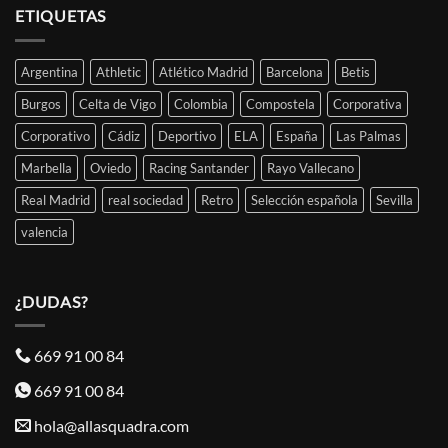
ETIQUETAS
Argentina
Athletic
Atlético Madrid
Barcelona
Betis
Burgos
Celta de Vigo
Colombia
Compostela
Corporativa
Corporativo
Cádiz
Deportivo
ELA
España
Las Palmas
Marbella
Oviedo
Racing Santander
Rayo Vallecano
Real Madrid
real sociedad
Retro
Selección española
Sevilla
valencia
¿DUDAS?
669 91 00 84
669 91 00 84
hola@allasquadra.com