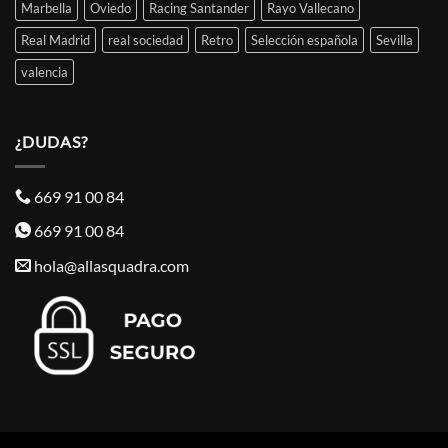
Marbella
Oviedo
Racing Santander
Rayo Vallecano
Real Madrid
real sociedad
Retro
Selección española
Sevilla
valencia
¿DUDAS?
669 91 00 84
669 91 00 84
hola@allasquadra.com