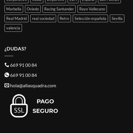
Marbella
Oviedo
Racing Santander
Rayo Vallecano
Real Madrid
real sociedad
Retro
Selección española
Sevilla
valencia
¿DUDAS?
669 91 00 84
669 91 00 84
hola@allasquadra.com