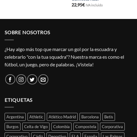
22,95
€
IVA incluido
SOBRE NOSOTROS
¿Hay algo más top que marcar un gol por la escuadra y
celebrarlo "con la tua squadra"? Nuestra marca es como el
fútbol, un juego, pero de palabras. ¡Vístela!
ETIQUETAS
Argentina
Athletic
Atlético Madrid
Barcelona
Betis
Burgos
Celta de Vigo
Colombia
Compostela
Corporativa
Corporativo
Cádiz
Deportivo
ELA
España
Las Palmas