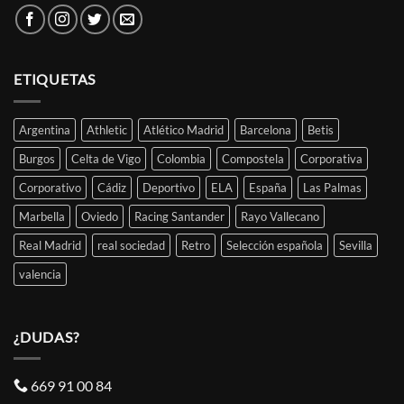
ETIQUETAS
Argentina
Athletic
Atlético Madrid
Barcelona
Betis
Burgos
Celta de Vigo
Colombia
Compostela
Corporativa
Corporativo
Cádiz
Deportivo
ELA
España
Las Palmas
Marbella
Oviedo
Racing Santander
Rayo Vallecano
Real Madrid
real sociedad
Retro
Selección española
Sevilla
valencia
¿DUDAS?
669 91 00 84