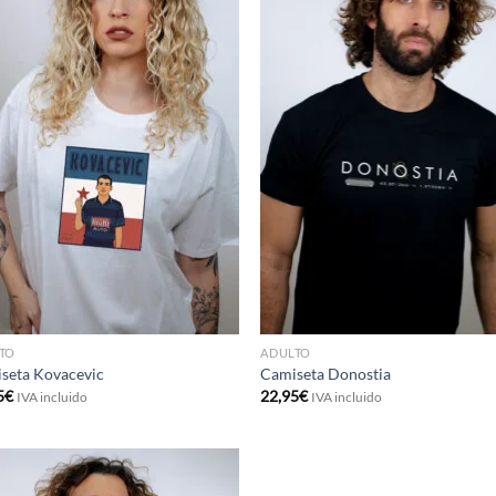
TO
ADULTO
seta Kovacevic
Camiseta Donostia
5
€
22,95
€
IVA incluido
IVA incluido