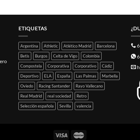
ETIQUETAS
¿D
6
Argentina
Athletic
Atlético Madrid
Barcelona
6
Betis
Burgos
Celta de Vigo
Colombia
pero
Compostela
Corporativa
Corporativo
Cádiz
h
Deportivo
ELA
España
Las Palmas
Marbella
Oviedo
Racing Santander
Rayo Vallecano
Real Madrid
real sociedad
Retro
Selección española
Sevilla
valencia