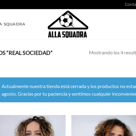
Conta
A SQUADRA
Mostrando los 4 resul
S “REAL SOCIEDAD”
Actualmente nuestra tienda está cerrada y los productos no esta
agosto. Gracias por tu paciencia y sentimos cualquier inconvenie