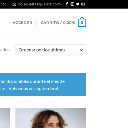
cto
hola@allasquadra.com
0
ACCEDER
CARRITO /
0,00
€
Ordenado
tados
por
los
últimos
rán disponibles durante el mes de
nte. ¡Volvemos en septiembre!.