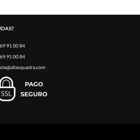
UDAS?
69 91 00 84
69 91 00 84
ola@allasquadra.com