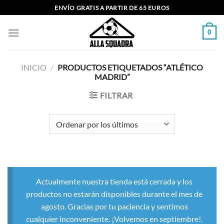
Saltar
ENVÍO GRATIS A PARTIR DE 65 EUROS
al
contenido
0
INICIO
/
PRODUCTOS ETIQUETADOS “ATLÉTICO
MADRID”
FILTRAR
Actualmente nuestra tienda está cerrada y los
productos no estarán disponibles durante el mes de
agosto. Gracias por tu paciencia y sentimos
cualquier inconveniente. ¡Volvemos en septiembre!.