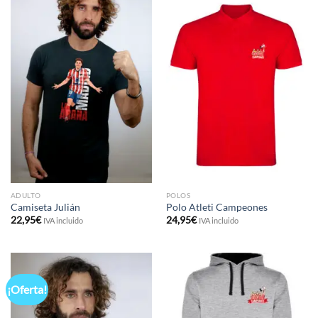
ADULTO
POLOS
Camiseta Julián
Polo Atleti Campeones
22,95
€
24,95
€
IVA incluido
IVA incluido
¡Oferta!