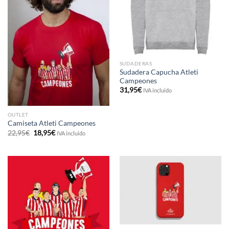
SUDADERAS
Sudadera Capucha Atleti
Campeones
31,95
€
IVA incluido
OUTLET
Camiseta Atleti Campeones
El
El
22,95
€
18,95
€
IVA incluido
precio
precio
original
actual
era:
es:
22,95€.
18,95€.