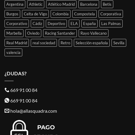
Argentina
Athletic
Atlético Madrid
Barcelona
Betis
Burgos
Celta de Vigo
Colombia
Compostela
Corporativa
Corporativo
Cádiz
Deportivo
ELA
España
Las Palmas
Marbella
Oviedo
Racing Santander
Rayo Vallecano
Real Madrid
real sociedad
Retro
Selección española
Sevilla
valencia
¿DUDAS?
669 91 00 84
669 91 00 84
hola@allasquadra.com