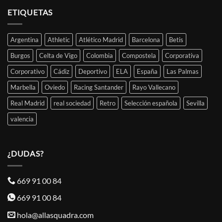
ETIQUETAS
Argentina
Athletic
Atlético Madrid
Barcelona
Betis
Burgos
Celta de Vigo
Colombia
Compostela
Corporativa
Corporativo
Cádiz
Deportivo
ELA
España
Las Palmas
Marbella
Oviedo
Racing Santander
Rayo Vallecano
Real Madrid
real sociedad
Retro
Selección española
Sevilla
valencia
¿DUDAS?
669 91 00 84
669 91 00 84
hola@allasquadra.com