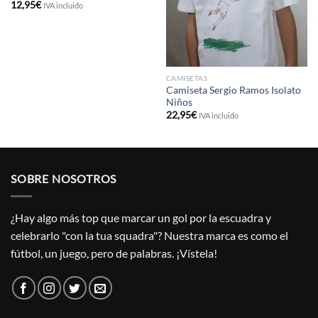
12,95
€
IVA incluido
CAMISETAS
Camiseta Sergio Ramos Isolato
Niños
22,95
€
IVA incluido
SOBRE NOSOTROS
¿Hay algo más top que marcar un gol por la escuadra y
celebrarlo "con la tua squadra"? Nuestra marca es como el
fútbol, un juego, pero de palabras. ¡Vístela!