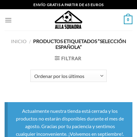
Saltar
ENVÍO GRATIS A PARTIR DE 65 EUROS
al
contenido
0
INICIO
/
PRODUCTOS ETIQUETADOS “SELECCIÓN
ESPAÑOLA”
FILTRAR
Actualmente nuestra tienda está cerrada y los
productos no estarán disponibles durante el mes de
agosto. Gracias por tu paciencia y sentimos
cualquier inconveniente. ¡Volvemos en septiembre!.