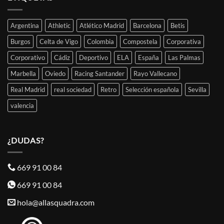
Argentina
Athletic
Atlético Madrid
Barcelona
Betis
Burgos
Celta de Vigo
Colombia
Compostela
Corporativa
Corporativo
Cádiz
Deportivo
ELA
España
Las Palmas
Marbella
Oviedo
Racing Santander
Rayo Vallecano
Real Madrid
real sociedad
Retro
Selección española
Sevilla
valencia
¿DUDAS?
669 91 00 84
669 91 00 84
hola@allasquadra.com