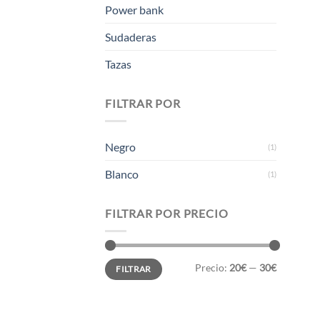
Power bank
Sudaderas
Tazas
FILTRAR POR
Negro
(1)
Blanco
(1)
FILTRAR POR PRECIO
Precio
Precio
Precio:
20€
—
30€
FILTRAR
mínimo
máximo