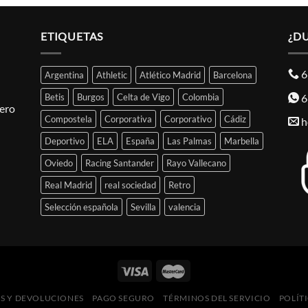
ETIQUETAS
¿D
6
Argentina
Athletic
Atlético Madrid
Barcelona
6
Betis
Burgos
Celta de Vigo
Colombia
pero
Compostela
Corporativa
Corporativo
Cádiz
h
Deportivo
ELA
España
Las Palmas
Marbella
Oviedo
Racing Santander
Rayo Vallecano
Real Madrid
real sociedad
Retro
Selección española
Sevilla
valencia
S Y DEVOLUCIONES
PAGO SEGURO
TÉRMINOS DEL SERVICIO
POLÍT