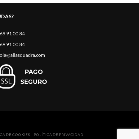
UDAS?
69 91 00 84
69 91 00 84
ola@allasquadra.com
ICA DE COOKIES
POLÍTICA DE PRIVACIDAD