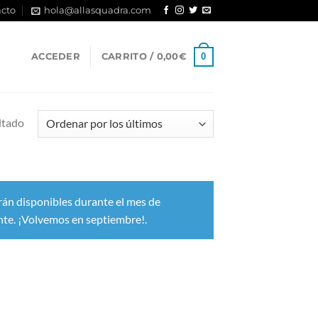
cto
hola@allasquadra.com
0
ACCEDER
CARRITO /
0,00
€
ltado
rán disponibles durante el mes de
nte. ¡Volvemos en septiembre!.