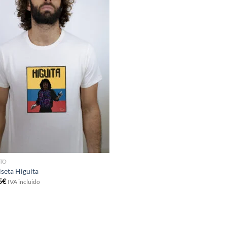
TO
seta Higuita
5
€
IVA incluido