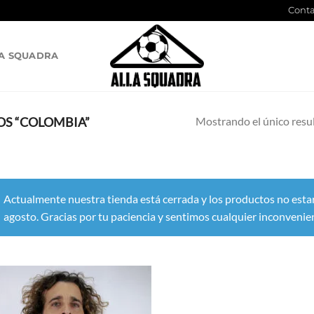
Conta
A SQUADRA
Mostrando el único resu
S “COLOMBIA”
Actualmente nuestra tienda está cerrada y los productos no esta
agosto. Gracias por tu paciencia y sentimos cualquier inconvenie