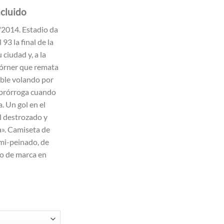
ncluido
o
/2014. Estadio da
l
93 la final de la
 ciudad y, a la
5€.
córner que remata
ble volando por
 prórroga cuando
a. Un gol en el
al destrozado y
a». Camiseta de
mi-peinado, de
o de marca en