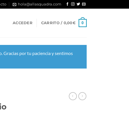
cto
hola@allasquadra.com
0
ACCEDER
CARRITO /
0,00
€
. Gracias por tu paciencia y sentimos
io