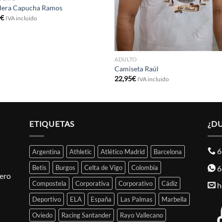
dera Capucha Ramos
5
€
IVA incluido
ADULTO
Camiseta Raúl
22,95
€
IVA incluido
ETIQUETAS
¿D
6
Argentina
Athletic
Atlético Madrid
Barcelona
6
Betis
Burgos
Celta de Vigo
Colombia
pero
Compostela
Corporativa
Corporativo
Cádiz
h
Deportivo
ELA
España
Las Palmas
Marbella
Oviedo
Racing Santander
Rayo Vallecano