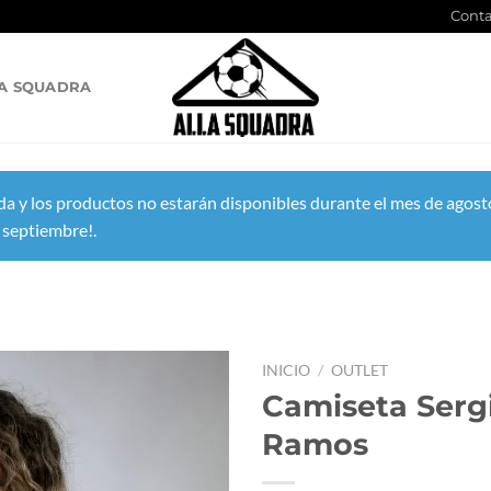
Conta
A SQUADRA
a y los productos no estarán disponibles durante el mes de agosto
 septiembre!.
INICIO
/
OUTLET
Camiseta Serg
Ramos