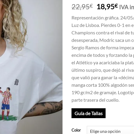
El
El
22,95
18,95
€
€
IVA i
precio
preci
Representación gráfica. 24/05
original
actua
Luz de Lisboa. Pierdes 0-1 en el 
era:
es:
Champions contra el rival de tu
22,95€.
18,9
desesperada, Modric saca un 
Sergio Ramos de forma impeca
encima de todos y forzando la
el Atlético ya acariciaba la plat
último suspiro, que dejó al riv
que valió para ganar la «décim
manga corta 100% algodón se
190 gr/m2 de gramaje. Logotip
parte trasera del cuello.
Guía de Tallas
Color