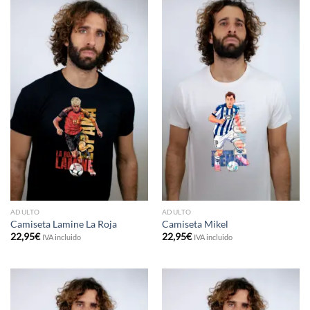
ADULTO
ADULTO
Camiseta Lamine La Roja
Camiseta Mikel
22,95
€
22,95
€
IVA incluido
IVA incluido