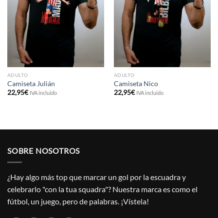
ADULTO
ADULTO
Camiseta Julián
Camiseta Nico
22,95
€
22,95
€
IVA incluido
IVA incluido
SOBRE NOSOTROS
¿Hay algo más top que marcar un gol por la escuadra y
celebrarlo "con la tua squadra"? Nuestra marca es como el
fútbol, un juego, pero de palabras. ¡Vístela!