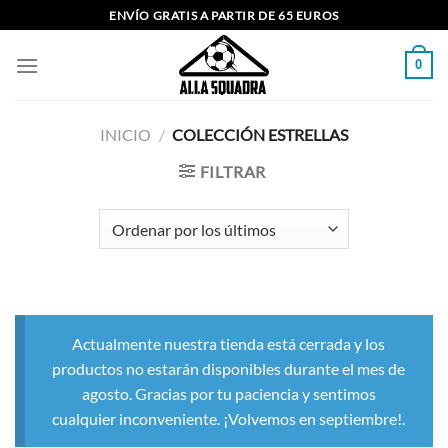
Saltar
ENVÍO GRATIS A PARTIR DE 65 EUROS
al
contenido
0
INICIO
/
COLECCIÓN ESTRELLAS
FILTRAR
Actualmente nuestra tienda está cerrada y los
productos no estarán disponibles durante el mes de
agosto. Gracias por tu paciencia y sentimos
cualquier inconveniente. ¡Volvemos en septiembre!.