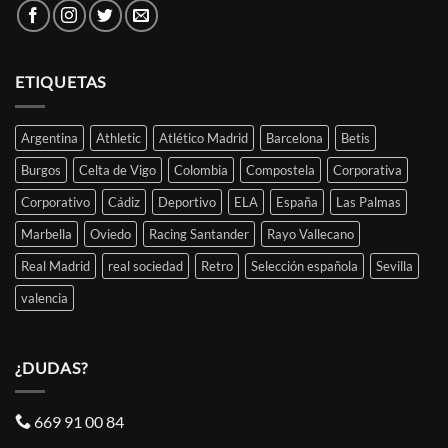
ETIQUETAS
Argentina
Athletic
Atlético Madrid
Barcelona
Betis
Burgos
Celta de Vigo
Colombia
Compostela
Corporativa
Corporativo
Cádiz
Deportivo
ELA
España
Las Palmas
Marbella
Oviedo
Racing Santander
Rayo Vallecano
Real Madrid
real sociedad
Retro
Selección española
Sevilla
valencia
¿DUDAS?
669 91 00 84