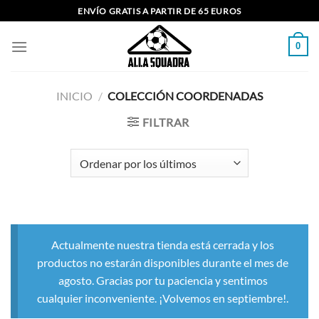
Saltar
ENVÍO GRATIS A PARTIR DE 65 EUROS
al
contenido
0
INICIO
/
COLECCIÓN COORDENADAS
FILTRAR
Actualmente nuestra tienda está cerrada y los
productos no estarán disponibles durante el mes de
agosto. Gracias por tu paciencia y sentimos
cualquier inconveniente. ¡Volvemos en septiembre!.