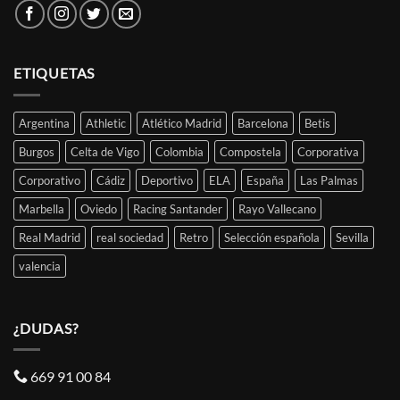
ETIQUETAS
Argentina
Athletic
Atlético Madrid
Barcelona
Betis
Burgos
Celta de Vigo
Colombia
Compostela
Corporativa
Corporativo
Cádiz
Deportivo
ELA
España
Las Palmas
Marbella
Oviedo
Racing Santander
Rayo Vallecano
Real Madrid
real sociedad
Retro
Selección española
Sevilla
valencia
¿DUDAS?
669 91 00 84