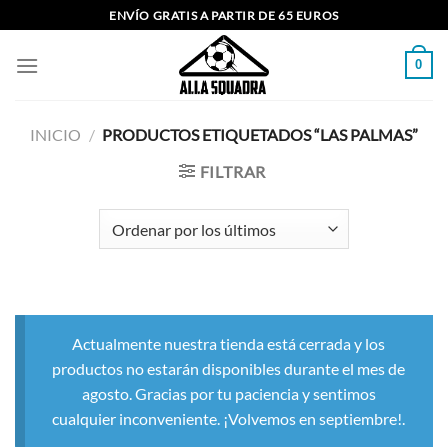
Saltar
ENVÍO GRATIS A PARTIR DE 65 EUROS
al
contenido
0
INICIO
/
PRODUCTOS ETIQUETADOS “LAS PALMAS”
FILTRAR
Actualmente nuestra tienda está cerrada y los
productos no estarán disponibles durante el mes de
agosto. Gracias por tu paciencia y sentimos
cualquier inconveniente. ¡Volvemos en septiembre!.