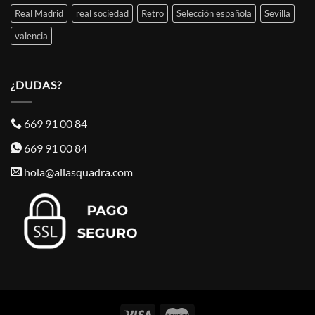
Real Madrid
real sociedad
Retro
Selección española
Sevilla
valencia
¿DUDAS?
669 91 00 84
669 91 00 84
hola@allasquadra.com