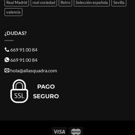
Real Madrid
real sociedad
Retro
Selección española
Sevilla
valencia
¿DUDAS?
669 91 00 84
669 91 00 84
hola@allasquadra.com