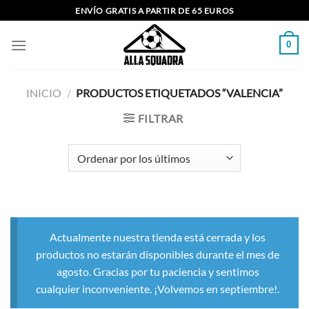
Saltar
ENVÍO GRATIS A PARTIR DE 65 EUROS
al
contenido
0
INICIO
/
PRODUCTOS ETIQUETADOS “VALENCIA”
FILTRAR
Actualmente nuestra tienda está cerrada y los
productos no estarán disponibles durante el mes de
agosto. Gracias por tu paciencia y sentimos
cualquier inconveniente. ¡Volvemos en septiembre!.