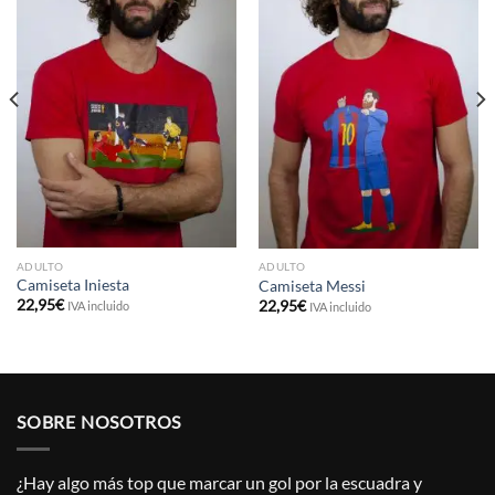
ADULTO
ADULTO
Camiseta Iniesta
Camiseta Messi
22,95
€
22,95
€
IVA incluido
IVA incluido
SOBRE NOSOTROS
¿Hay algo más top que marcar un gol por la escuadra y