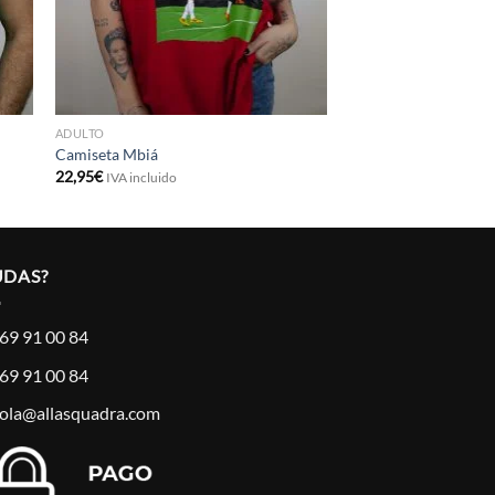
ADULTO
Camiseta Mbiá
22,95
€
IVA incluido
UDAS?
69 91 00 84
69 91 00 84
ola@allasquadra.com