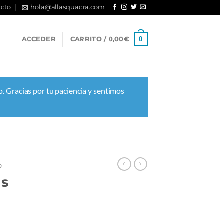
cto
hola@allasquadra.com
0
ACCEDER
CARRITO /
0,00
€
. Gracias por tu paciencia y sentimos
O
as