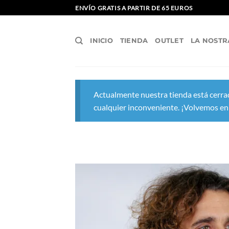
Saltar
ENVÍO GRATIS A PARTIR DE 65 EUROS
al
contenido
INICIO
TIENDA
OUTLET
LA NOSTR
Actualmente nuestra tienda está cerrad
cualquier inconveniente. ¡Volvemos en