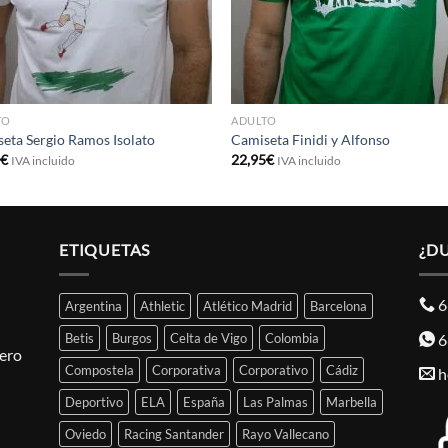
TO
ADULTO
eta Sergio Ramos Isolato
Camiseta Finidi y Alfonso
5
€
22,95
€
IVA incluido
IVA incluido
ETIQUETAS
¿D
6
Argentina
Athletic
Atlético Madrid
Barcelona
6
Betis
Burgos
Celta de Vigo
Colombia
pero
Compostela
Corporativa
Corporativo
Cádiz
h
Deportivo
ELA
España
Las Palmas
Marbella
Oviedo
Racing Santander
Rayo Vallecano