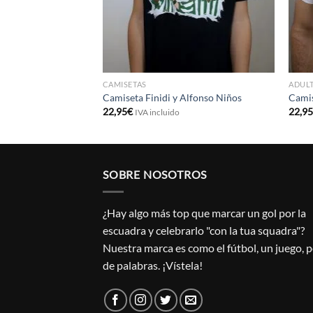
CAMISETAS
ADUL
Camiseta Finidi y Alfonso Niños
Camis
22,95
€
22,9
IVA incluido
SOBRE NOSOTROS
¿Hay algo más top que marcar un gol por la
escuadra y celebrarlo "con la tua squadra"?
Nuestra marca es como el fútbol, un juego, 
de palabras. ¡Vístela!