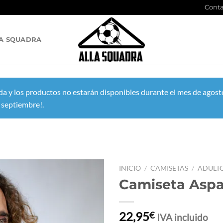
Conta
A SQUADRA
a y los productos no estarán disponibles durante el mes de agosto
 septiembre!.
INICIO
/
CAMISETAS
/
ADULT
Camiseta Asp
22,95
€
IVA incluido