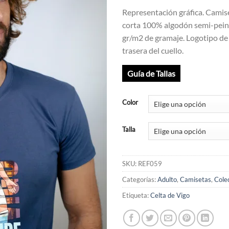
Representación gráfica. Cami
corta 100% algodón semi-pein
gr/m2 de gramaje. Logotipo de
trasera del cuello.
Guía de Tallas
Color
Talla
SKU:
REF059
Categorías:
Adulto
,
Camisetas
,
Colec
Etiqueta:
Celta de Vigo