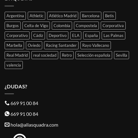
Argentina
Athletic
Atlético Madrid
Barcelona
Betis
Burgos
Celta de Vigo
Colombia
Compostela
Corporativa
Corporativo
Cádiz
Deportivo
ELA
España
Las Palmas
Marbella
Oviedo
Racing Santander
Rayo Vallecano
Real Madrid
real sociedad
Retro
Selección española
Sevilla
valencia
¿DUDAS?
669 91 00 84
669 91 00 84
hola@allasquadra.com