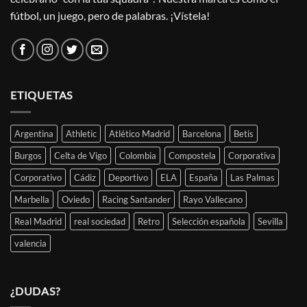
fútbol, un juego, pero de palabras. ¡Vístela!
ETIQUETAS
Argentina
Athletic
Atlético Madrid
Barcelona
Betis
Burgos
Celta de Vigo
Colombia
Compostela
Corporativa
Corporativo
Cádiz
Deportivo
ELA
España
Las Palmas
Marbella
Oviedo
Racing Santander
Rayo Vallecano
Real Madrid
real sociedad
Retro
Selección española
Sevilla
valencia
¿DUDAS?