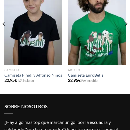
CAMISETAS
ADULTO
Camiseta Finidi y Alfonso Niños
Camiseta EuroBetis
22,95
€
22,95
€
IVA incluido
IVA incluido
SOBRE NOSOTROS
¿Hay algo más top que marcar un gol por la escuadra y
celebrarlo "con la tua squadra"? Nuestra marca es como el