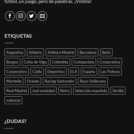
fútbol, un juego, pero de palabras. ¡Vístela!
ETIQUETAS
Argentina
Athletic
Atlético Madrid
Barcelona
Betis
Burgos
Celta de Vigo
Colombia
Compostela
Corporativa
Corporativo
Cádiz
Deportivo
ELA
España
Las Palmas
Marbella
Oviedo
Racing Santander
Rayo Vallecano
Real Madrid
real sociedad
Retro
Selección española
Sevilla
valencia
¿DUDAS?