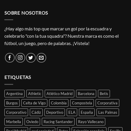
SOBRE NOSOTROS
¿Hay algo más top que marcar un gol por la escuadra y
celebrarlo "con la tua squadra"? Nuestra marca es como el
fútbol, un juego, pero de palabras. ¡Vístela!
ETIQUETAS
Argentina
Athletic
Atlético Madrid
Barcelona
Betis
Burgos
Celta de Vigo
Colombia
Compostela
Corporativa
Corporativo
Cádiz
Deportivo
ELA
España
Las Palmas
Marbella
Oviedo
Racing Santander
Rayo Vallecano
Real Madrid
real sociedad
Retro
Selección española
Sevilla