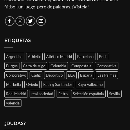
fútbol, un juego, pero de palabras. ¡Vístela!
ETIQUETAS
Argentina
Athletic
Atlético Madrid
Barcelona
Betis
Burgos
Celta de Vigo
Colombia
Compostela
Corporativa
Corporativo
Cádiz
Deportivo
ELA
España
Las Palmas
Marbella
Oviedo
Racing Santander
Rayo Vallecano
Real Madrid
real sociedad
Retro
Selección española
Sevilla
valencia
¿DUDAS?