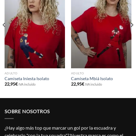
ADULTO
ADULTO
Camiseta Iniesta Isolato
Camiseta Mbiá Isolato
22,95
€
22,95
€
IVA incluido
IVA incluido
SOBRE NOSOTROS
¿Hay algo más top que marcar un gol por la escuadra y
celebrarlo "con la tua squadra"? Nuestra marca es como el