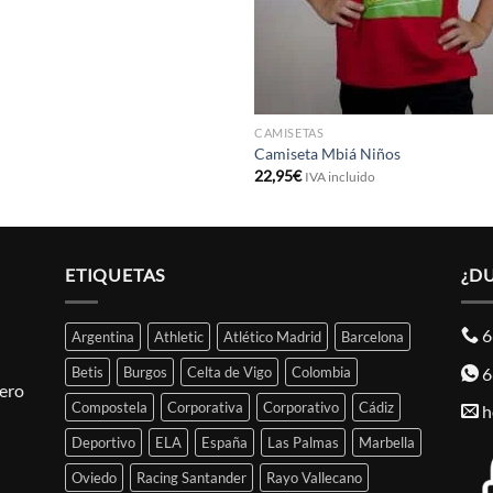
CAMISETAS
Camiseta Mbiá Niños
22,95
€
IVA incluido
ETIQUETAS
¿D
6
Argentina
Athletic
Atlético Madrid
Barcelona
6
Betis
Burgos
Celta de Vigo
Colombia
pero
Compostela
Corporativa
Corporativo
Cádiz
h
Deportivo
ELA
España
Las Palmas
Marbella
Oviedo
Racing Santander
Rayo Vallecano