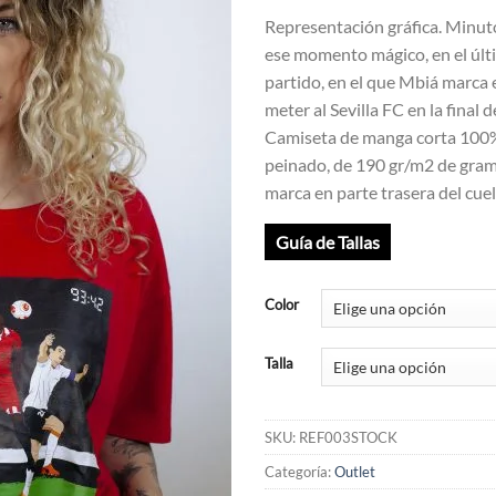
precio
preci
Representación gráfica. Minut
original
actua
ese momento mágico, en el últ
era:
es:
partido, en el que Mbiá marca 
22,95€.
18,9
meter al Sevilla FC en la final d
Camiseta de manga corta 100
peinado, de 190 gr/m2 de gram
marca en parte trasera del cuel
Guía de Tallas
Color
Talla
SKU:
REF003STOCK
Categoría:
Outlet