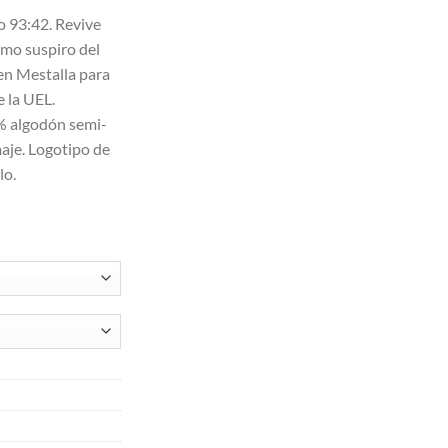
o
o 93:42. Revive
l
imo suspiro del
en Mestalla para
5€.
e la UEL.
% algodón semi-
aje. Logotipo de
lo.