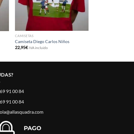
CAMISETAS
Camiseta Diego Carlos Niños
22,95
€
IVA incluido
UDAS?
69 91 00 84
69 91 00 84
ola@allasquadra.com