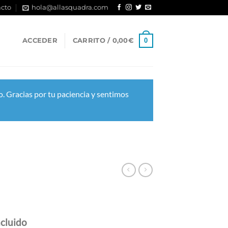
cto
hola@allasquadra.com
0
ACCEDER
CARRITO /
0,00
€
. Gracias por tu paciencia y sentimos
á
ncluido