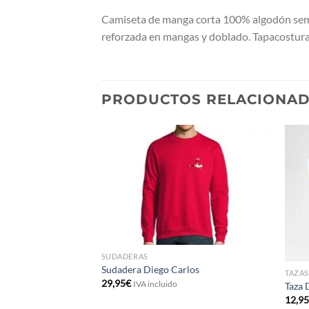
Camiseta de manga corta 100% algodón semi-
reforzada en mangas y doblado. Tapacosturas 
PRODUCTOS RELACIONA
LICAS
lica
SUDADERAS
Sudadera Diego Carlos
TAZAS
29,95
€
IVA incluido
Taza 
12,9