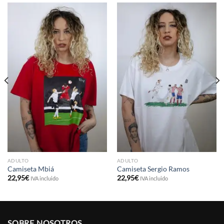
ADULTO
ADULTO
Camiseta Mbiá
Camiseta Sergio Ramos
22,95
€
22,95
€
IVA incluido
IVA incluido
SOBRE NOSOTROS