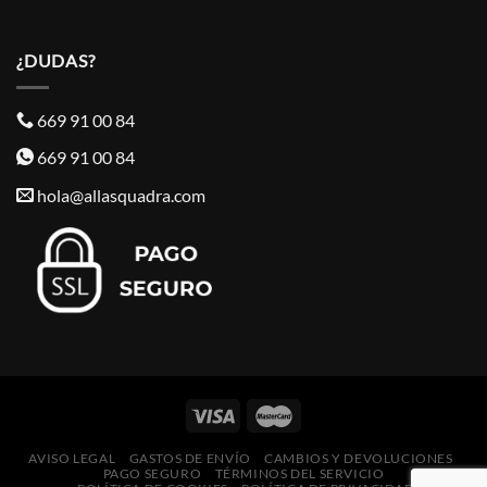
¿DUDAS?
669 91 00 84
669 91 00 84
hola@allasquadra.com
AVISO LEGAL
GASTOS DE ENVÍO
CAMBIOS Y DEVOLUCIONES
PAGO SEGURO
TÉRMINOS DEL SERVICIO