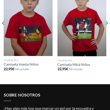
CAMISETAS
CAMISETAS
Camiseta Iniesta Niños
Camiseta Mbiá Niños
22,95
€
22,95
€
IVA incluido
IVA incluido
SOBRE NOSOTROS
¿Hay algo más top que marcar un gol por la escuadra y