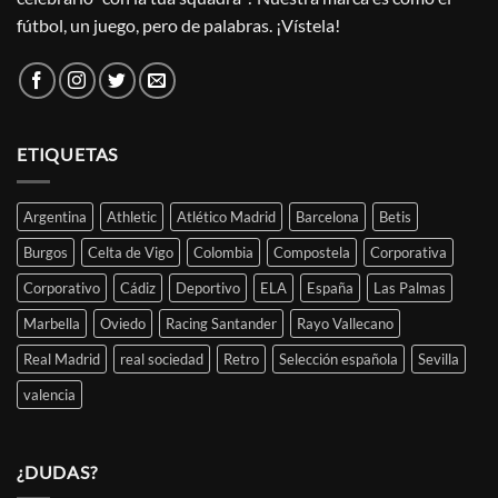
fútbol, un juego, pero de palabras. ¡Vístela!
ETIQUETAS
Argentina
Athletic
Atlético Madrid
Barcelona
Betis
Burgos
Celta de Vigo
Colombia
Compostela
Corporativa
Corporativo
Cádiz
Deportivo
ELA
España
Las Palmas
Marbella
Oviedo
Racing Santander
Rayo Vallecano
Real Madrid
real sociedad
Retro
Selección española
Sevilla
valencia
¿DUDAS?