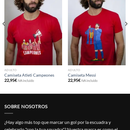
ADULTO
ADULTO
Camiseta Atleti Campeones
Camiseta Messi
22,95
€
22,95
€
IVA incluido
IVA incluido
SOBRE NOSOTROS
¿Hay algo más top que marcar un gol por la escuadra y
celebrarlo "con la tua squadra"? Nuestra marca es como el