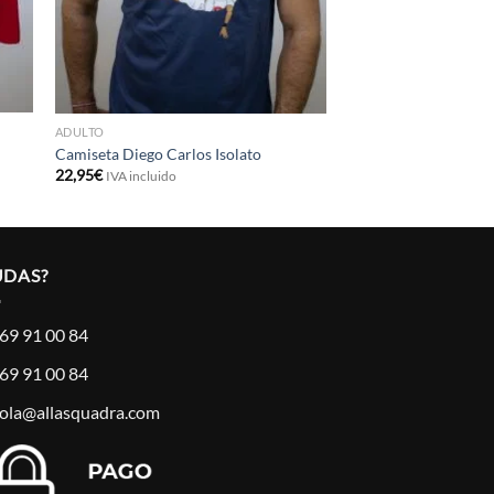
ADULTO
Camiseta Diego Carlos Isolato
22,95
€
IVA incluido
UDAS?
69 91 00 84
69 91 00 84
ola@allasquadra.com