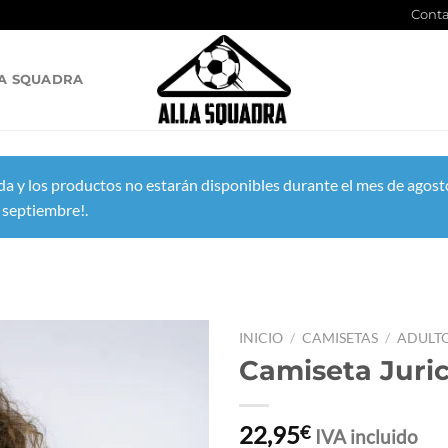
Conta
A SQUADRA
a y los productos no estarán disponibles durante el mes de agosto
 septiembre!.
INICIO
/
CAMISETAS
/
ADULT
Camiseta Juri
22,95
€
IVA incluido