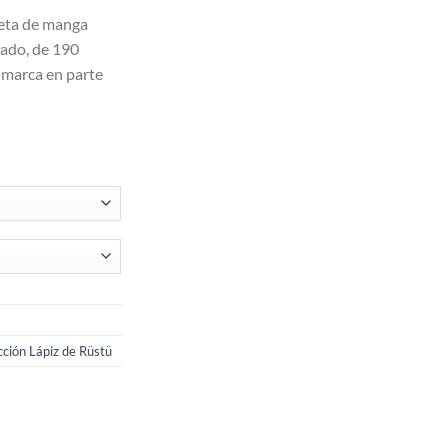
seta de manga
ado, de 190
 marca en parte
cción Lápiz de Rüstü