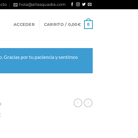
cto
hola@allasquadra.com
0
ACCEDER
CARRITO /
0,00
€
. Gracias por tu paciencia y sentimos
O
c