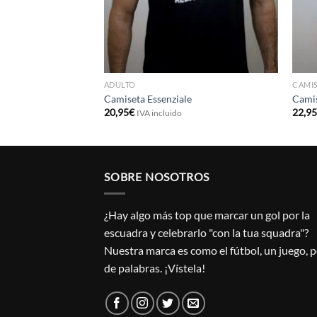
ADULTO
CAMIS
Niños
Camiseta Essenziale
Camis
20,95
€
22,9
IVA incluido
SOBRE NOSOTROS
¿Hay algo más top que marcar un gol por la
escuadra y celebrarlo "con la tua squadra"?
Nuestra marca es como el fútbol, un juego, 
de palabras. ¡Vístela!