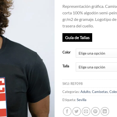
Representación gráfica. Cami
corta 100% algodón semi-pein
gr/m2 de gramaje. Logotipo de
trasera del cuello.
Guía de Tallas
Color
Talla
SKU:
REF098
Categorías:
Adulto
,
Camisetas
,
Cole
Etiqueta:
Sevilla