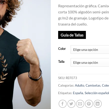
Representación gráfica. Cami
corta 100% algodón semi-pein
gr/m2 de gramaje. Logotipo de
trasera del cuello.
Guía de Tallas
Color
Talla
SKU:
REF073
Categorías:
Adulto
,
Camisetas
,
Cole
Etiquetas:
España
,
Selección españo