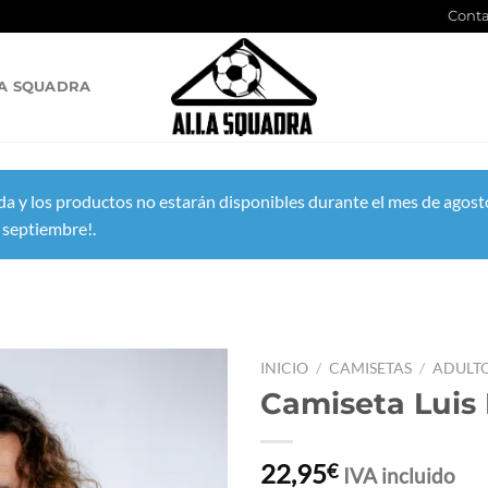
Conta
A SQUADRA
a y los productos no estarán disponibles durante el mes de agosto
 septiembre!.
INICIO
/
CAMISETAS
/
ADULT
Camiseta Luis
22,95
€
IVA incluido