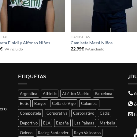
ETAS
CAMISETAS
eta Finidi y Alfonso Niños
Camiseta Messi Niños
5
€
22,95
€
IVA incluido
IVA incluido
ETIQUETAS
¿D
6
Argentina
Athletic
Atlético Madrid
Barcelona
6
Betis
Burgos
Celta de Vigo
Colombia
pero
Compostela
Corporativa
Corporativo
Cádiz
h
Deportivo
ELA
España
Las Palmas
Marbella
Oviedo
Racing Santander
Rayo Vallecano