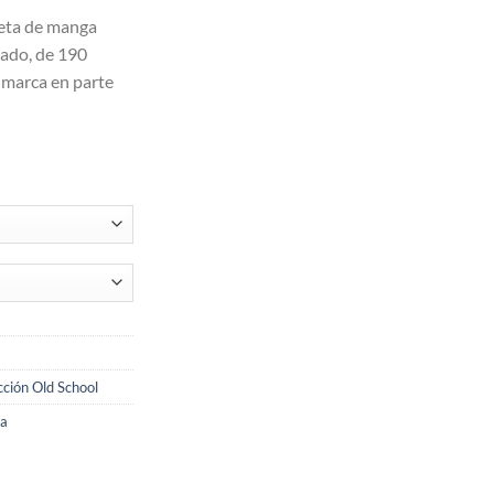
seta de manga
ado, de 190
 marca en parte
cción Old School
la