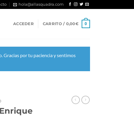
cto
hola@allasquadra.com
0
ACCEDER
CARRITO /
0,00
€
. Gracias por tu paciencia y sentimos
O
 Enrique