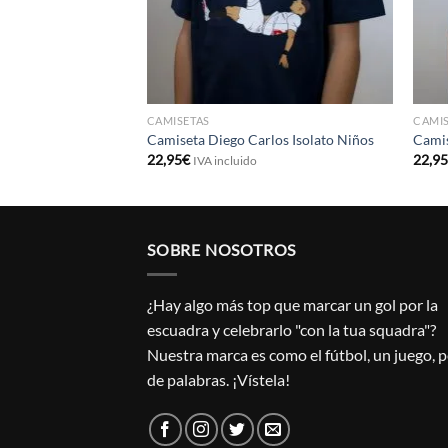
CAMISETAS
CAMIS
os
Camiseta Diego Carlos Isolato Niños
Camis
22,95
€
22,9
IVA incluido
SOBRE NOSOTROS
¿Hay algo más top que marcar un gol por la
escuadra y celebrarlo "con la tua squadra"?
Nuestra marca es como el fútbol, un juego, 
de palabras. ¡Vístela!