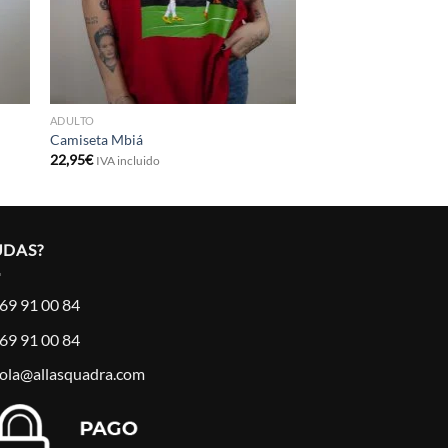
ADULTO
Camiseta Mbiá
22,95
€
IVA incluido
UDAS?
69 91 00 84
69 91 00 84
ola@allasquadra.com