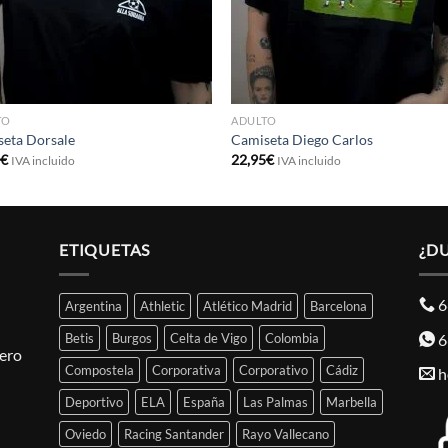
TO
ADULTO
eta Dorsale
Camiseta Diego Carlos
5
€
22,95
€
IVA incluido
IVA incluido
ETIQUETAS
¿D
6
Argentina
Athletic
Atlético Madrid
Barcelona
6
Betis
Burgos
Celta de Vigo
Colombia
pero
Compostela
Corporativa
Corporativo
Cádiz
h
Deportivo
ELA
España
Las Palmas
Marbella
Oviedo
Racing Santander
Rayo Vallecano