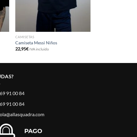
CAMISETAS
Camiseta Messi Niños
22,95
€
IVA incluido
UDAS?
69 91 00 84
69 91 00 84
ola@allasquadra.com