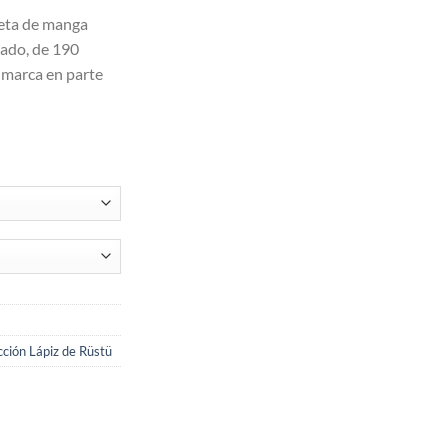
seta de manga
ado, de 190
 marca en parte
cción Lápiz de Rüstü