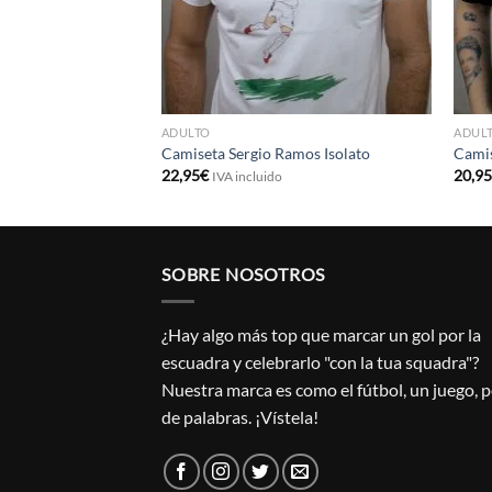
ADULTO
ADUL
Camiseta Sergio Ramos Isolato
Camis
22,95
€
20,9
IVA incluido
SOBRE NOSOTROS
¿Hay algo más top que marcar un gol por la
escuadra y celebrarlo "con la tua squadra"?
Nuestra marca es como el fútbol, un juego, 
de palabras. ¡Vístela!