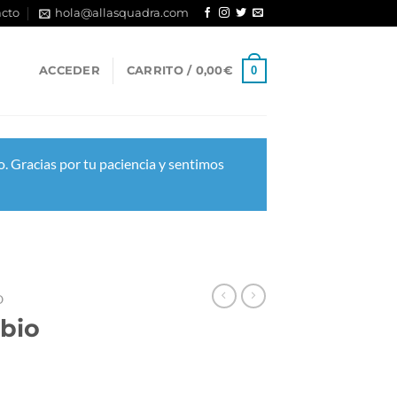
cto
hola@allasquadra.com
0
ACCEDER
CARRITO /
0,00
€
. Gracias por tu paciencia y sentimos
O
abio