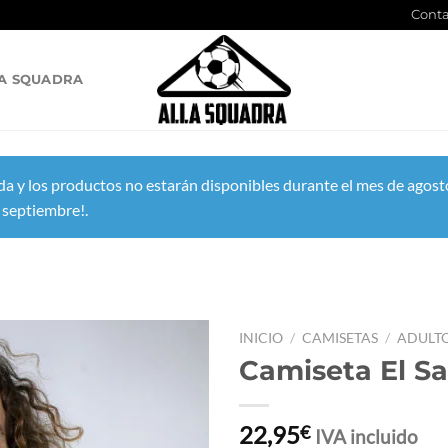
Conta
A SQUADRA
a y los productos no estarán disponibles durante el mes de agosto
 septiembre!.
INICIO
/
CAMISETAS
/
ADULT
Camiseta El S
22,95
€
IVA incluido