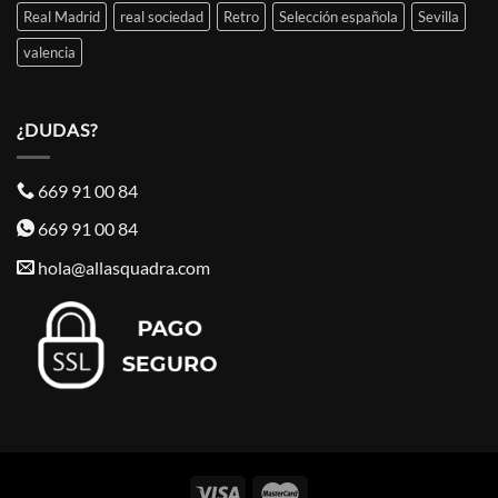
Real Madrid
real sociedad
Retro
Selección española
Sevilla
valencia
¿DUDAS?
669 91 00 84
669 91 00 84
hola@allasquadra.com