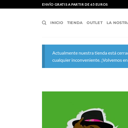
Saltar
ENVÍO GRATIS A PARTIR DE 65 EUROS
al
contenido
INICIO
TIENDA
OUTLET
LA NOSTR
Actualmente nuestra tienda está cerrad
cualquier inconveniente. ¡Volvemos en