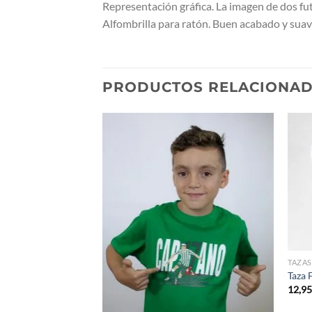
Representación gráfica. La imagen de dos fut
Alfombrilla para ratón. Buen acabado y sua
PRODUCTOS RELACIONA
onso
TAZAS
Taza 
12,9