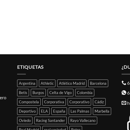
ETIQUETAS
¿D
6
Argentina
Athletic
Atlético Madrid
Barcelona
6
Betis
Burgos
Celta de Vigo
Colombia
pero
Compostela
Corporativa
Corporativo
Cádiz
h
Deportivo
ELA
España
Las Palmas
Marbella
Oviedo
Racing Santander
Rayo Vallecano
Real Madrid
real sociedad
Retro