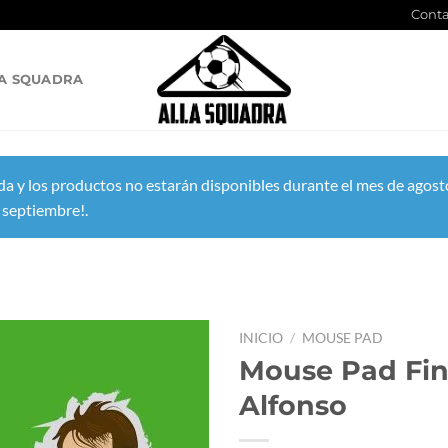
Conta
A SQUADRA
a y los productos no estarán disponibles durante el mes de agosto
 septiembre!.
INICIO
/
MOUSE PAD
Mouse Pad Fin
Alfonso