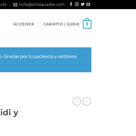
cto
hola@allasquadra.com
0
ACCEDER
CARRITO /
0,00
€
. Gracias por tu paciencia y sentimos
idi y