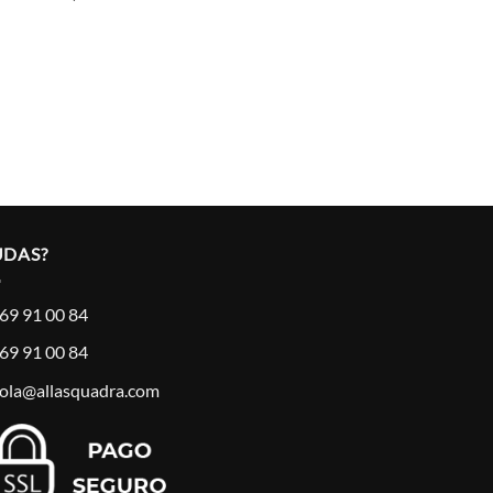
UDAS?
69 91 00 84
69 91 00 84
ola@allasquadra.com