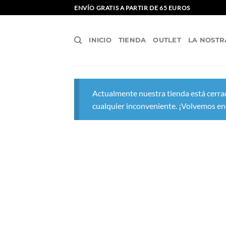
Saltar
ENVÍO GRATIS A PARTIR DE 65 EUROS
al
contenido
INICIO
TIENDA
OUTLET
LA NOSTR
Actualmente nuestra tienda está cerrad
cualquier inconveniente. ¡Volvemos en