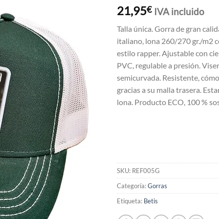
21,95
€
IVA incluido
Talla única. Gorra de gran calid
italiano, lona 260/270 gr./m2 c
estilo rapper. Ajustable con ci
PVC, regulable a presión. Vise
semicurvada. Resistente, cómo
gracias a su malla trasera. Es
lona. Producto ECO, 100 % sos
SKU:
REF005G
Categoría:
Gorras
Etiqueta:
Betis