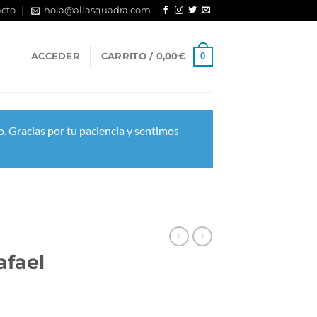
cto
hola@allasquadra.com
0
ACCEDER
CARRITO /
0,00
€
. Gracias por tu paciencia y sentimos
afael