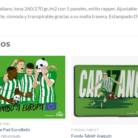
italiano, lona 260/270 gr./m2 con 5 paneles, estilo rapper. Ajustabl
te, cómoda y transpirable gracias a su malla trasera. Estampado 
DOS
E PAD
e Pad EuroBetis
FUNDAS TABLET
€
Funda Tablet Joaquín
IVA incluido