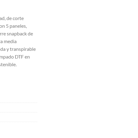
ad, de corte
on 5 paneles,
erre snapback de
ra media
da y transpirable
tampado DTF en
tenible.