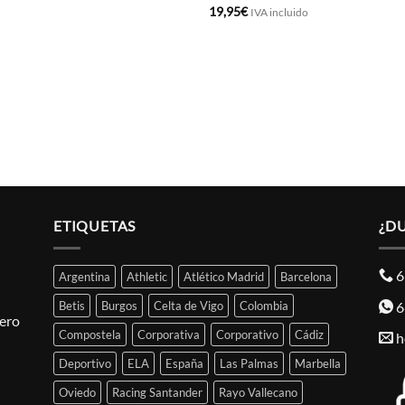
19,95
€
IVA incluido
ETIQUETAS
¿D
6
Argentina
Athletic
Atlético Madrid
Barcelona
6
Betis
Burgos
Celta de Vigo
Colombia
pero
Compostela
Corporativa
Corporativo
Cádiz
h
Deportivo
ELA
España
Las Palmas
Marbella
Oviedo
Racing Santander
Rayo Vallecano