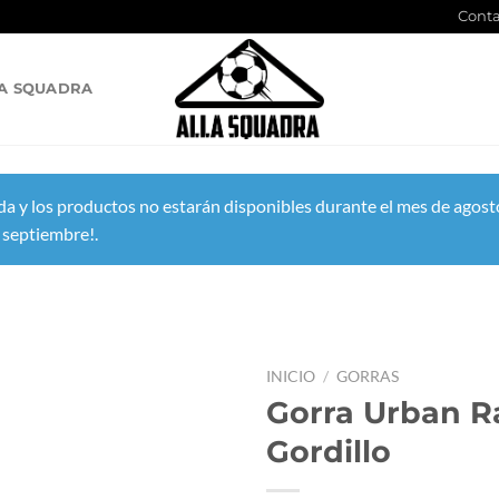
Conta
A SQUADRA
a y los productos no estarán disponibles durante el mes de agosto
 septiembre!.
INICIO
/
GORRAS
Gorra Urban R
Gordillo