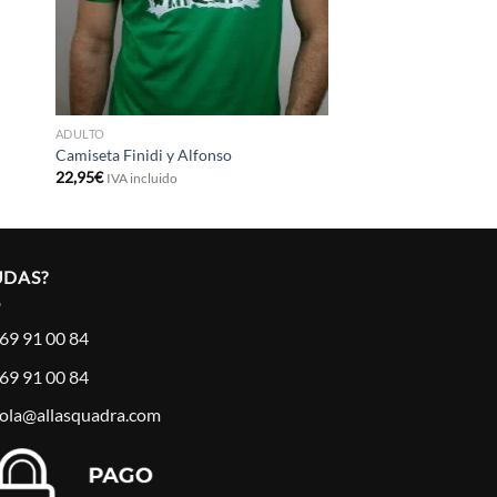
ADULTO
Camiseta Finidi y Alfonso
22,95
€
IVA incluido
UDAS?
69 91 00 84
69 91 00 84
ola@allasquadra.com