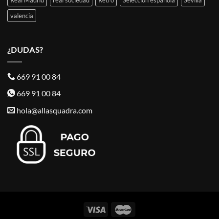
Real Madrid
real sociedad
Retro
Selección española
Sevilla
valencia
¿DUDAS?
669 91 00 84
669 91 00 84
hola@allasquadra.com