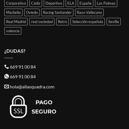
Corporativo
Cádiz
Deportivo
ELA
España
Las Palmas
Marbella
Oviedo
Racing Santander
Rayo Vallecano
Real Madrid
real sociedad
Retro
Selección española
Sevilla
valencia
¿DUDAS?
669 91 00 84
669 91 00 84
hola@allasquadra.com