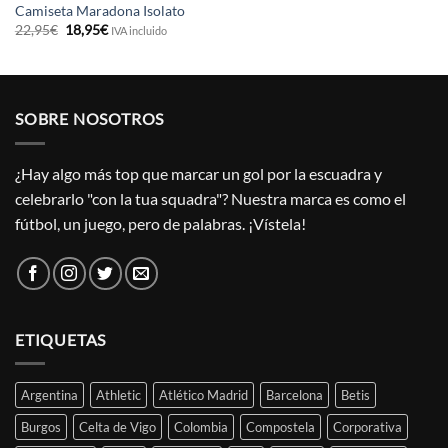
Camiseta Maradona Isolato
El
El
22,95
€
18,95
€
IVA incluido
precio
precio
original
actual
era:
es:
22,95€.
18,95€.
SOBRE NOSOTROS
¿Hay algo más top que marcar un gol por la escuadra y
celebrarlo "con la tua squadra"? Nuestra marca es como el
fútbol, un juego, pero de palabras. ¡Vístela!
ETIQUETAS
Argentina
Athletic
Atlético Madrid
Barcelona
Betis
Burgos
Celta de Vigo
Colombia
Compostela
Corporativa