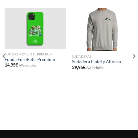
FUNDAS MÓVIL GEL PREMIUM
SUDADERAS
Funda EuroBetis Premium
Sudadera Finidi y Alfonso
14,95
€
IVA incluido
29,95
€
IVA incluido