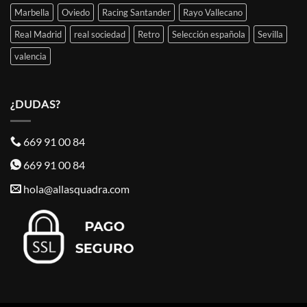
Marbella
Oviedo
Racing Santander
Rayo Vallecano
Real Madrid
real sociedad
Retro
Selección española
Sevilla
valencia
¿DUDAS?
669 91 00 84
669 91 00 84
hola@allasquadra.com