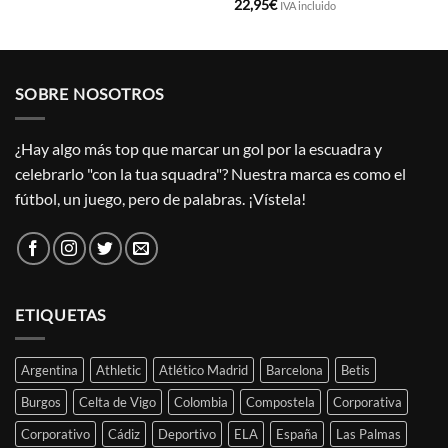
22,95
€
IVA incluido
SOBRE NOSOTROS
¿Hay algo más top que marcar un gol por la escuadra y
celebrarlo "con la tua squadra"? Nuestra marca es como el
fútbol, un juego, pero de palabras. ¡Vístela!
ETIQUETAS
Argentina
Athletic
Atlético Madrid
Barcelona
Betis
Burgos
Celta de Vigo
Colombia
Compostela
Corporativa
Corporativo
Cádiz
Deportivo
ELA
España
Las Palmas