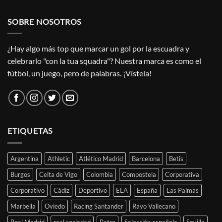
SOBRE NOSOTROS
¿Hay algo más top que marcar un gol por la escuadra y
celebrarlo "con la tua squadra"? Nuestra marca es como el
fútbol, un juego, pero de palabras. ¡Vístela!
ETIQUETAS
Argentina
Athletic
Atlético Madrid
Barcelona
Betis
Burgos
Celta de Vigo
Colombia
Compostela
Corporativa
Corporativo
Cádiz
Deportivo
ELA
España
Las Palmas
Marbella
Oviedo
Racing Santander
Rayo Vallecano
Real Madrid
real sociedad
Retro
Selección española
Sevilla