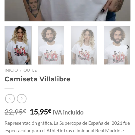
INICIO
/
OUTLET
Camiseta Villalibre
El
El
22,95
15,95
€
€
IVA incluido
precio
precio
Representación gráfica. La Supercopa de España del 2021 fue
original
actual
espectacular para el Athletic tras eliminar al Real Madrid e
era:
es: