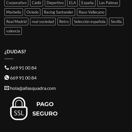
Corporativo
Cádiz
Deportivo
ELA
España
Las Palmas
Marbella
Oviedo
Racing Santander
Rayo Vallecano
Real Madrid
real sociedad
Retro
Selección española
Sevilla
valencia
¿DUDAS?
669 91 00 84
669 91 00 84
hola@allasquadra.com