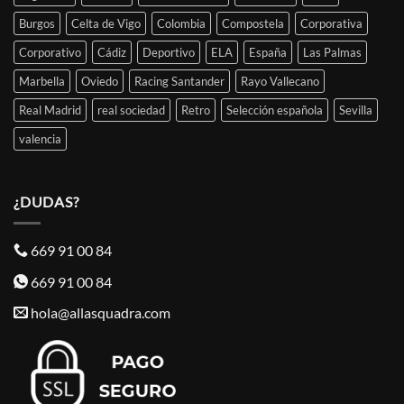
Burgos
Celta de Vigo
Colombia
Compostela
Corporativa
Corporativo
Cádiz
Deportivo
ELA
España
Las Palmas
Marbella
Oviedo
Racing Santander
Rayo Vallecano
Real Madrid
real sociedad
Retro
Selección española
Sevilla
valencia
¿DUDAS?
669 91 00 84
669 91 00 84
hola@allasquadra.com