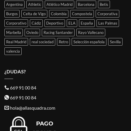
Argentina
Athletic
Atlético Madrid
Barcelona
Betis
Burgos
Celta de Vigo
Colombia
Compostela
Corporativa
Corporativo
Cádiz
Deportivo
ELA
España
Las Palmas
Marbella
Oviedo
Racing Santander
Rayo Vallecano
Real Madrid
real sociedad
Retro
Selección española
Sevilla
valencia
¿DUDAS?
669 91 00 84
669 91 00 84
hola@allasquadra.com