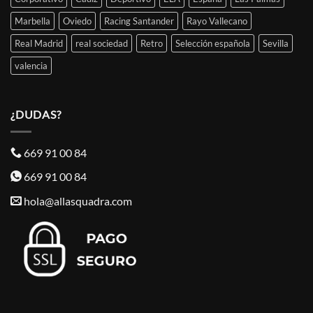
Marbella
Oviedo
Racing Santander
Rayo Vallecano
Real Madrid
real sociedad
Retro
Selección española
Sevilla
valencia
¿DUDAS?
669 91 00 84
669 91 00 84
hola@allasquadra.com