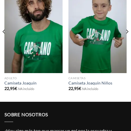
ADULTO
CAMISETAS
Camiseta Joaquín
Camiseta Joaquín Niños
22,95
€
22,95
€
IVA incluido
IVA incluido
SOBRE NOSOTROS
¿Hay algo más top que marcar un gol por la escuadra y