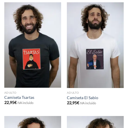
ADULTO
ADULTO
Camiseta Tsartas
Camiseta El Sabio
22,95
€
22,95
€
IVA incluido
IVA incluido