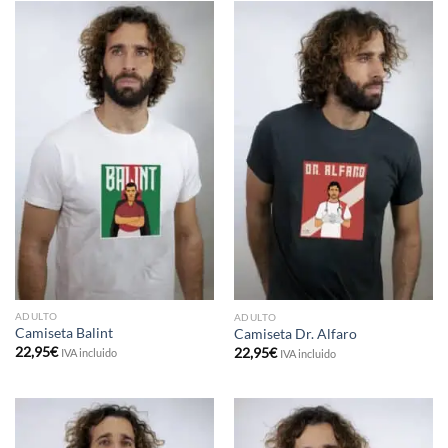
ADULTO
ADULTO
Camiseta Balint
Camiseta Dr. Alfaro
22,95
€
22,95
€
IVA incluido
IVA incluido