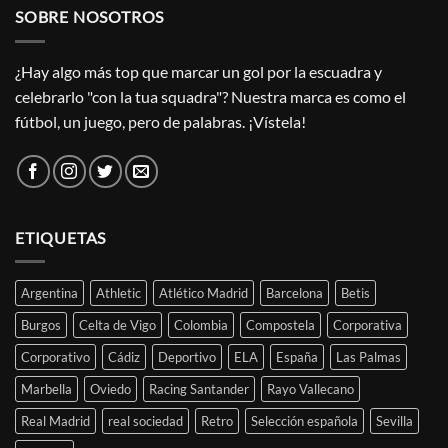
SOBRE NOSOTROS
¿Hay algo más top que marcar un gol por la escuadra y
celebrarlo "con la tua squadra"? Nuestra marca es como el
fútbol, un juego, pero de palabras. ¡Vístela!
ETIQUETAS
Argentina
Athletic
Atlético Madrid
Barcelona
Betis
Burgos
Celta de Vigo
Colombia
Compostela
Corporativa
Corporativo
Cádiz
Deportivo
ELA
España
Las Palmas
Marbella
Oviedo
Racing Santander
Rayo Vallecano
Real Madrid
real sociedad
Retro
Selección española
Sevilla