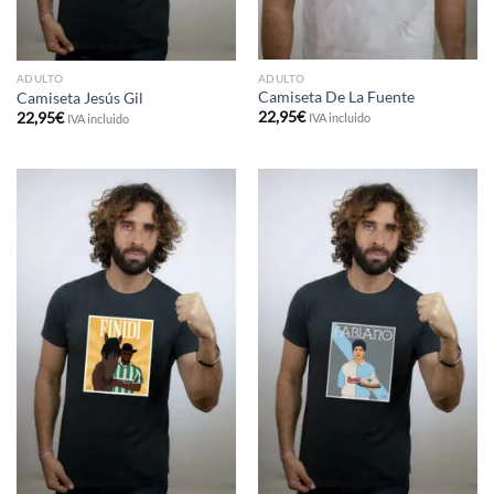
ADULTO
ADULTO
Camiseta De La Fuente
Camiseta Jesús Gil
22,95
€
22,95
€
IVA incluido
IVA incluido