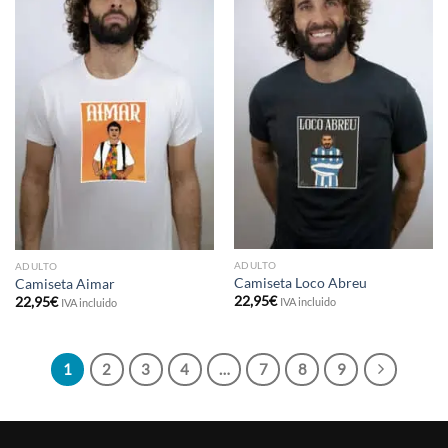
ADULTO
ADULTO
Camiseta Loco Abreu
Camiseta Aimar
22,95
€
22,95
€
IVA incluido
IVA incluido
1
2
3
4
…
7
8
9