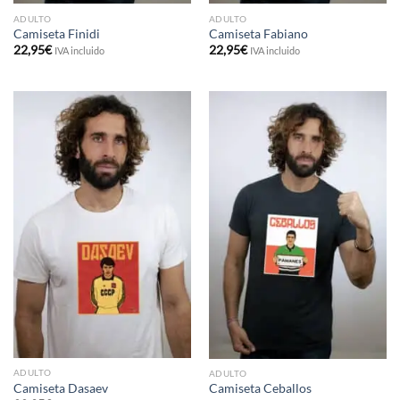
ADULTO
ADULTO
Camiseta Finidi
Camiseta Fabiano
22,95
€
22,95
€
IVA incluido
IVA incluido
ADULTO
ADULTO
Camiseta Dasaev
Camiseta Ceballos